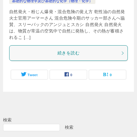
基礎的な物理学及び基礎的な化学（物理・化学）
自然発火・粉じん爆発・混合危険の覚え方 乾性油の自然発
火士官用アーマーさん 混合危険今期のサッカー部さんへ協
賛、スリーバックのアンジュとスカシ 自然発火 自然発火
は、物質が常温の空気中で自然に発熱し、その熱が蓄積さ
れるこ […]
続きを読む
Tweet
0
0
検索
検索