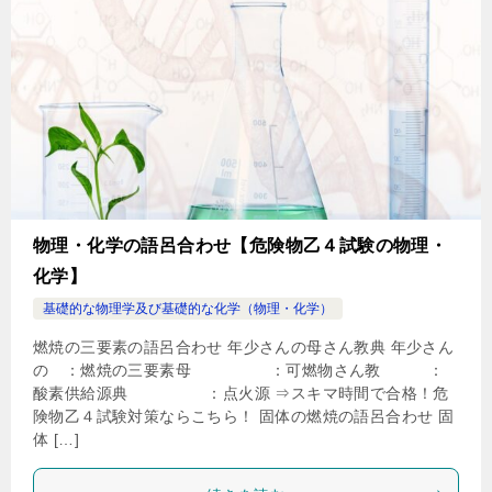
物理・化学の語呂合わせ【危険物乙４試験の物理・
化学】
基礎的な物理学及び基礎的な化学（物理・化学）
燃焼の三要素の語呂合わせ 年少さんの母さん教典 年少さん
の ：燃焼の三要素母 ：可燃物さん教 ：
酸素供給源典 ：点火源 ⇒スキマ時間で合格！危
険物乙４試験対策ならこちら！ 固体の燃焼の語呂合わせ 固
体 […]