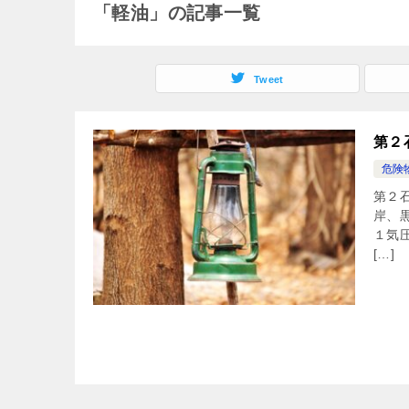
「軽油」の記事一覧
Tweet
第２
危険
第２
岸、
１気
[…]