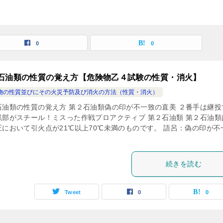
0
0
石油類の性質の覚え方【危険物乙４試験の性質・消火】
物の性質並びにその火災予防及び消火の方法（性質・消火）
石油類の性質の覚え方 第２石油類偽の印が不一致の直美 ２番手は継投
黒部がスチール！ミスった作戦プロアクティブ 第２石油類 第２石油類
圧において引火点が21℃以上70℃未満のものです。 語呂：偽の印が不
続きを読む
Tweet
0
0