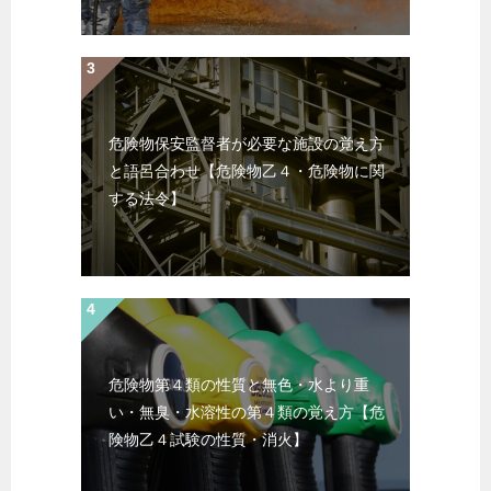
危険物保安監督者が必要な施設の覚え方
と語呂合わせ【危険物乙４・危険物に関
する法令】
危険物第４類の性質と無色・水より重
い・無臭・水溶性の第４類の覚え方【危
険物乙４試験の性質・消火】