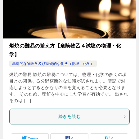
燃焼の難易の覚え方【危険物乙４試験の物理・化
学】
基礎的な物理学及び基礎的な化学（物理・化学）
燃焼の難易 燃焼の難易については、物理・化学の多くの項
目との関係する分野横断的な知識が試されます。暗記で対
応しようとするとかなりの量を覚えることが必要となりま
す。 そのため、理解を中心にした学習が有効です。 出され
るのは […]
続きを読む
Tweet
0
0