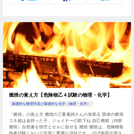
燃焼の覚え方【危険物乙４試験の物理・化学】
基礎的な物理学及び基礎的な化学（物理・化学）
「燃焼」の覚え方 燃焼の三要素姉さんの加算点 固体の燃焼
コネ姫は金持った子、ジョイナーの部下ね 自己燃焼（内部
燃焼）自然薯を悟空とセルに似せる 燃焼 燃焼は、危険物取
扱者試験において非常に重要な項目です。 ほぼ毎回出題さ