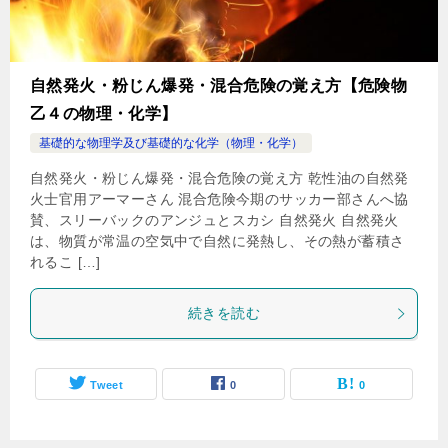
自然発火・粉じん爆発・混合危険の覚え方【危険物
乙４の物理・化学】
基礎的な物理学及び基礎的な化学（物理・化学）
自然発火・粉じん爆発・混合危険の覚え方 乾性油の自然発
火士官用アーマーさん 混合危険今期のサッカー部さんへ協
賛、スリーバックのアンジュとスカシ 自然発火 自然発火
は、物質が常温の空気中で自然に発熱し、その熱が蓄積さ
れるこ […]
続きを読む
Tweet
0
0