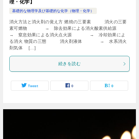
理・化学】
基礎的な物理学及び基礎的な化学（物理・化学）
消火方法と消火剤の覚え方 燃焼の三要素 消火の三要
素可燃物 → 除去効果による消火酸素供給源
→ 窒息効果による消火点火源 → 冷却効果によ
る消火 物質の三態 消火剤液体 → 水系消火
剤気体 […]
続きを読む
Tweet
0
0