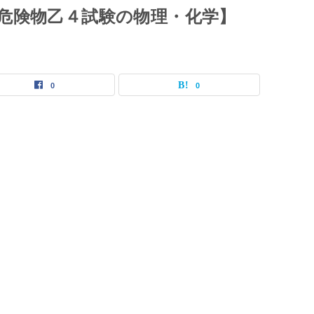
危険物乙４試験の物理・化学】
0
0