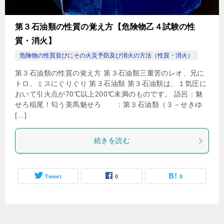
第３石油類の性質の覚え方【危険物乙４試験の性
質・消火】
危険物の性質並びにその火災予防及び消火の方法（性質・消火）
第３石油類の性質の覚え方 第３石油類三重苦のレオ、兄に
トロ、ミスにぐりぐり 第３石油類 第３石油類は、１気圧に
おいて引火点が70℃以上200℃未満のものです。 語呂：魅
せろ稲尾！匂う美馬魅せろ ：第３石油類（３－せきゆ
[…]
続きを読む
Tweet
0
0