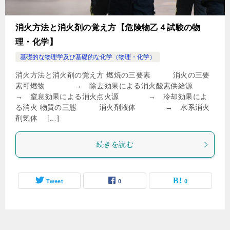
消火方法と消火剤の覚え方【危険物乙４試験の物
理・化学】
基礎的な物理学及び基礎的な化学（物理・化学）
消火方法と消火剤の覚え方 燃焼の三要素 消火の三要
素可燃物 → 除去効果による消火酸素供給源
→ 窒息効果による消火点火源 → 冷却効果によ
る消火 物質の三態 消火剤液体 → 水系消火
剤気体 […]
続きを読む
Tweet
0
0