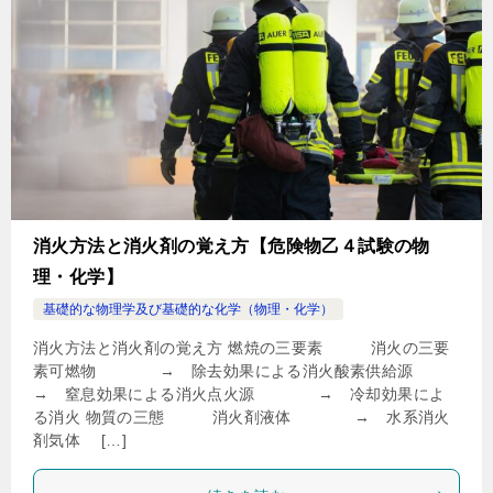
消火方法と消火剤の覚え方【危険物乙４試験の物
理・化学】
基礎的な物理学及び基礎的な化学（物理・化学）
消火方法と消火剤の覚え方 燃焼の三要素 消火の三要
素可燃物 → 除去効果による消火酸素供給源
→ 窒息効果による消火点火源 → 冷却効果によ
る消火 物質の三態 消火剤液体 → 水系消火
剤気体 […]