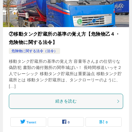
⑦移動タンク貯蔵所の基準の覚え方【危険物乙４・
危険物に関する法令】
危険物に関する法令（法令）
移動タンク貯蔵所の基準の覚え方 容量等さんまの仕切りな
偽防犯 書類の備付難所の関帝城ばい！ 長時間移送いっそ２
人でレーシック 移動タンク貯蔵所は重要論点 移動タンク貯
蔵所とは 移動タンク貯蔵所は、タンクローリーのように、
[…]
続きを読む
Tweet
0
0