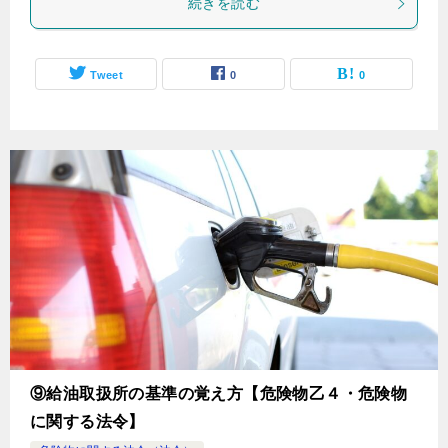
続きを読む
Tweet
0
0
⑨給油取扱所の基準の覚え方【危険物乙４・危険物
に関する法令】