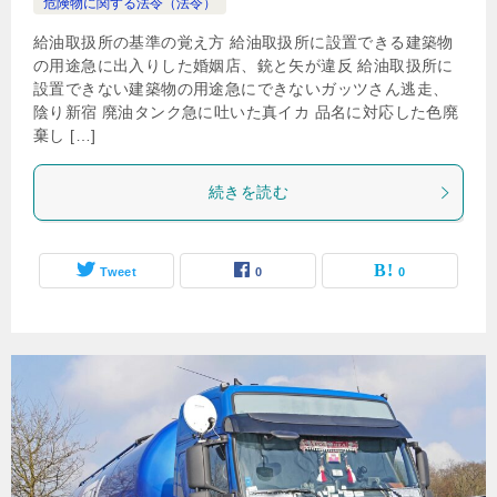
危険物に関する法令（法令）
給油取扱所の基準の覚え方 給油取扱所に設置できる建築物
の用途急に出入りした婚姻店、銃と矢が違反 給油取扱所に
設置できない建築物の用途急にできないガッツさん逃走、
陰り新宿 廃油タンク急に吐いた真イカ 品名に対応した色廃
棄し […]
続きを読む
Tweet
0
0