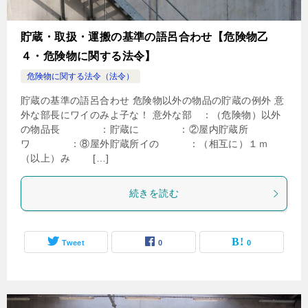
貯蔵・取扱・運搬の基準の語呂合わせ【危険物乙
４・危険物に関する法令】
危険物に関する法令（法令）
貯蔵の基準の語呂合わせ 危険物以外の物品の貯蔵の例外 意
外な部長にワイのみよ子な！ 意外な部 ：（危険物）以外
の物品長 ：貯蔵に ：②屋内貯蔵所
ワ ：⑧屋外貯蔵所イの ：（相互に）１ｍ
（以上）み […]
続きを読む
Tweet
0
0