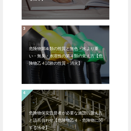
危険物第４類の性質と無色・水より重
い・無臭・水溶性の第４類の覚え方【危
険物乙４試験の性質・消火】
危険物保安監督者が必要な施設の覚え方
と語呂合わせ【危険物乙４・危険物に関
する法令】