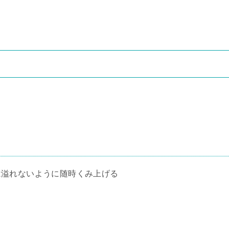
。
は溢れないように随時くみ上げる