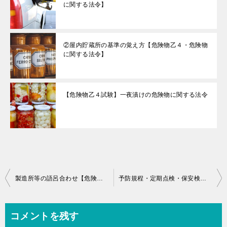
に関する法令】
②屋内貯蔵所の基準の覚え方【危険物乙４・危険物
に関する法令】
【危険物乙４試験】一夜漬けの危険物に関する法令
投
製造所等の語呂合わせ【危険物乙４・危険物に関する法令】
予防規程・定期点検・保安検査・保安距離・保有空地の語呂合わせ【危険物乙４・危険物に関する法令】
稿
ナ
コメントを残す
ビ