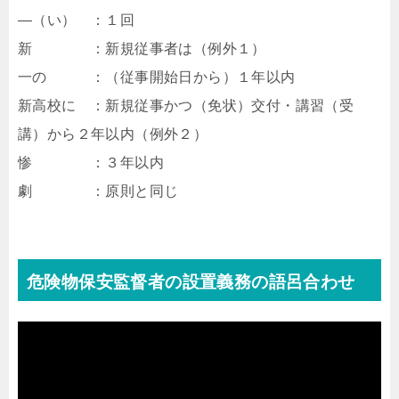
―（い） ：１回
新 ：新規従事者は（例外１）
一の ：（従事開始日から）１年以内
新高校に ：新規従事かつ（免状）交付・講習（受
講）から２年以内（例外２）
惨 ：３年以内
劇 ：原則と同じ
危険物保安監督者の設置義務の語呂合わせ