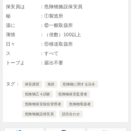
保安員は ：危険物施設保安員
秘 ：①製造所
湯に ：⑫一般取扱所
薄情 ：（倍数）100以上
日々 ：⑪移送取扱所
ス ：すべて
トーブよ ：届出不要
タグ
保安講習
免状
危険物に関する法令
危険物乙４試験
危険物保安監督者
危険物保安統括管理者
危険物取扱者
危険物施設保安員
語呂合わせ