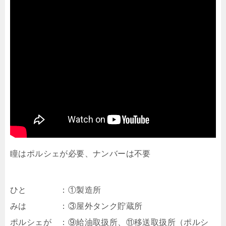
瞳はポルシェが必要、ナンバーは不要
ひと ：①製造所
みは ：③屋外タンク貯蔵所
ポルシェが ：⑨給油取扱所、⑪移送取扱所（ポルシ