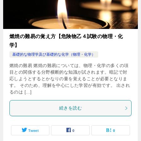
燃焼の難易の覚え方【危険物乙４試験の物理・化
学】
基礎的な物理学及び基礎的な化学（物理・化学）
燃焼の難易 燃焼の難易については、物理・化学の多くの項
目との関係する分野横断的な知識が試されます。暗記で対
応しようとするとかなりの量を覚えることが必要となりま
す。 そのため、理解を中心にした学習が有効です。 出され
るのは […]
続きを読む
Tweet
0
0