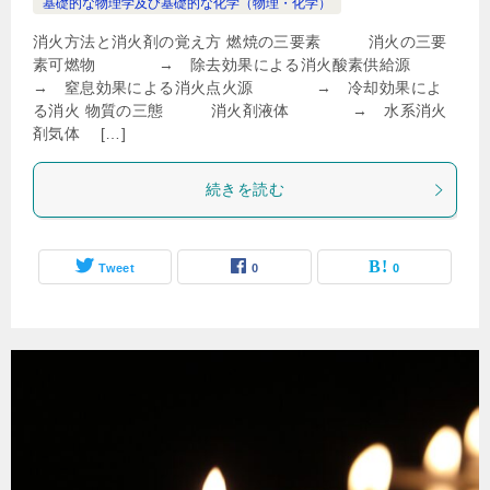
基礎的な物理学及び基礎的な化学（物理・化学）
消火方法と消火剤の覚え方 燃焼の三要素 消火の三要
素可燃物 → 除去効果による消火酸素供給源
→ 窒息効果による消火点火源 → 冷却効果によ
る消火 物質の三態 消火剤液体 → 水系消火
剤気体 […]
続きを読む
Tweet
0
0