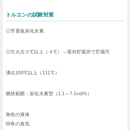
トルエンの試験対策
◎芳香族炭化水素
◎引火点０℃以上（４℃）→屋外貯蔵所で貯蔵可
沸点100℃以上（111℃）
燃焼範囲：炭化水素型（1.1～7.1vol%）
無色の液体
特有の臭気