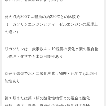
発火点約300℃→軽油の約220℃との比較で
（→ガソリンエンジンとディーゼルエンジンの原理上
の違い）
◎ガソリンは、炭素数４～10程度の炭化水素の混合物
→物理・化学でも出題可能性あり
◎完全燃焼で水と二酸化炭素→物理・化学でも出題可
能性あり
第１類または第６類の酸化性物質との混合で酸化
発熱、発火、爆発、爆発性の過酸化物生成の危険