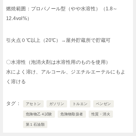
燃焼範囲：プロパノール型（やや水溶性）（1.8～
12.4vol%）
引火点０℃以上（20℃）→屋外貯蔵所で貯蔵可
〇水溶性（泡消火剤は水溶性用のものを使用）
水によく溶け、アルコール、ジエチルエーテルにもよ
く溶ける
タグ
アセトン
ガソリン
トルエン
ベンゼン
危険物乙４試験
危険物取扱者
性質・消火
第１石油類