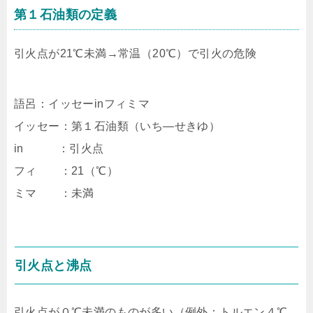
第１石油類の定義
引火点が21℃未満→常温（20℃）で引火の危険
語呂：イッセーinフィミマ
イッセー：第１石油類（いち―せきゆ）
in ：引火点
フィ ：21（℃）
ミマ ：未満
引火点と沸点
引火点が０℃未満のものが多い（例外：トルエン４℃、