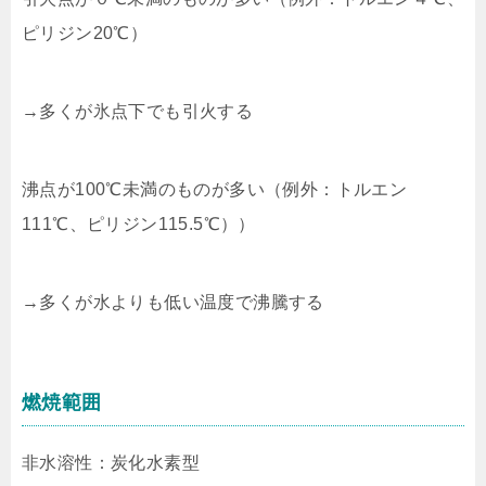
ピリジン20℃）
→多くが氷点下でも引火する
沸点が100℃未満のものが多い（例外：トルエン
111℃、ピリジン115.5℃））
→多くが水よりも低い温度で沸騰する
燃焼範囲
非水溶性：炭化水素型