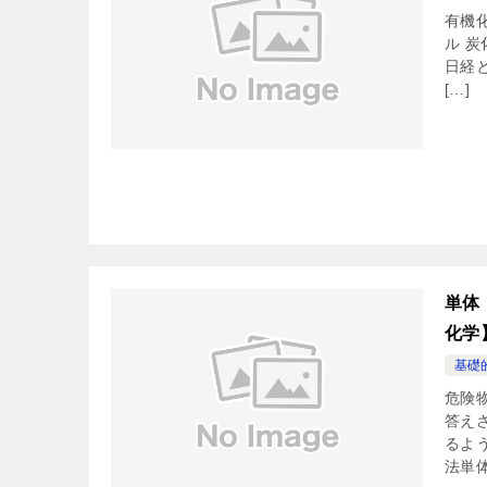
有機
ル 
日経
[…]
単体
化学
基礎
危険
答え
るよ
法単体