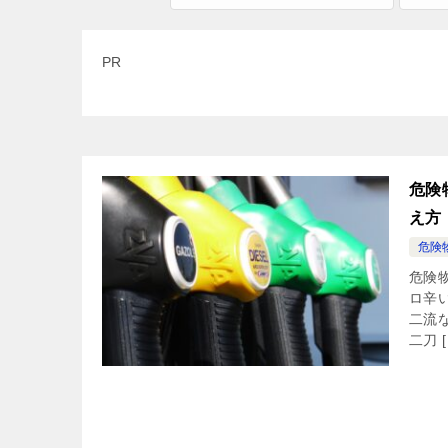
PR
危険
え方
危険
危険
ロ辛
二流
二刀 [