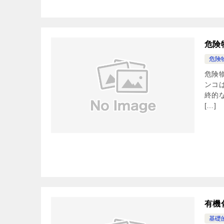
危険
危険
危険
ンコ
終的
[…]
有機
基礎