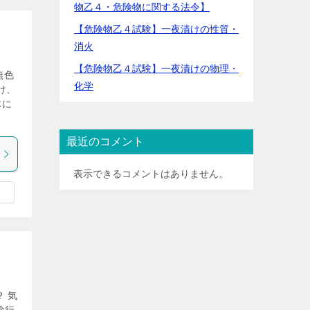
物乙４・危険物に関する法令】
【危険物乙４試験】一夜漬けの性質・
消火
【危険物乙４試験】一夜漬けの物理・
無色
化学
け、
体に
最近のコメント
表示できるコメントはありません。
 気