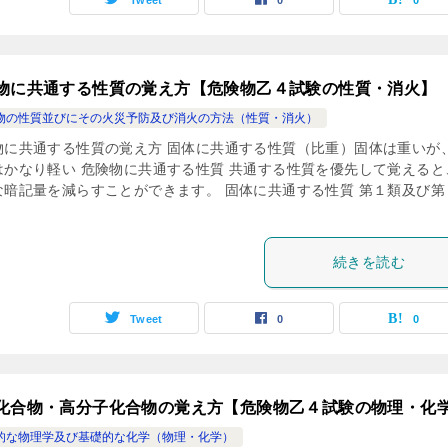
Tweet
0
0
物に共通する性質の覚え方【危険物乙４試験の性質・消火】
物の性質並びにその火災予防及び消火の方法（性質・消火）
物に共通する性質の覚え方 固体に共通する性質（比重）固体は重いが
はかなり軽い 危険物に共通する性質 共通する性質を優先して覚えると
な暗記量を減らすことができます。 固体に共通する性質 第１類及び第
続きを読む
Tweet
0
0
化合物・高分子化合物の覚え方【危険物乙４試験の物理・化
的な物理学及び基礎的な化学（物理・化学）