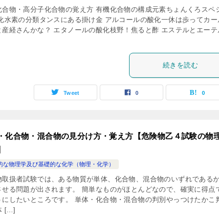
化合物・高分子化合物の覚え方 有機化合物の構成元素ちょんくろスペ
炭化水素の分類タンスにある掛け金 アルコールの酸化一休は歩ってカー
と産経さんかな？ エタノールの酸化枝野！焦ると酢 エステルとエーテ
続きを読む
Tweet
0
0
・化合物・混合物の見分け方・覚え方【危険物乙４試験の物
】
的な物理学及び基礎的な化学（物理・化学）
物取扱者試験では、ある物質が単体、化合物、混合物のいずれである
させる問題が出されます。 簡単なものがほとんどなので、確実に得点
うにしたいところです。 単体・化合物・混合物の判別やっつけたかこ
 […]