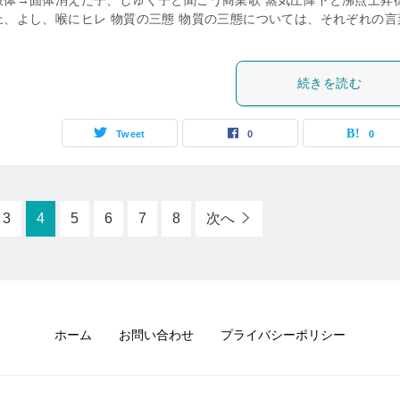
液体→固体消えた子、しゅく子と聞こう商業歌 蒸気圧降下と沸点上昇
上、よし、喉にヒレ 物質の三態 物質の三態については、それぞれの言
続きを読む
Tweet
0
0
3
4
5
6
7
8
次へ
ホーム
お問い合わせ
プライバシーポリシー