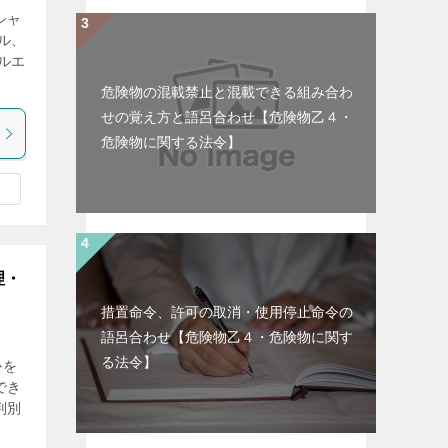
シャ
ル、
ルエ
危険物の混載禁止と混載できる組み合わ
せの覚え方と語呂合わせ【危険物乙４・
危険物に関する法令】
理・
措置命令、許可の取消・使用停止命令の
語呂合わせ【危険物乙４・危険物に関す
る法令】
かを
でき
判別