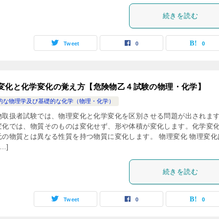
続きを読む
Tweet
0
0
変化と化学変化の覚え方【危険物乙４試験の物理・化学】
的な物理学及び基礎的な化学（物理・化学）
物取扱者試験では、物理変化と化学変化を区別させる問題が出されま
変化では、物質そのものは変化せず、形や体積が変化します。化学変
元の物質とは異なる性質を持つ物質に変化します。 物理変化 物理変化
…]
続きを読む
Tweet
0
0