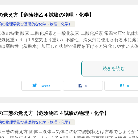
の覚え方【危険物乙４試験の物理・化学】
的な物理学及び基礎的な化学（物理・化学）
気体の特徴 酸素 二酸化炭素と一酸化炭素 二酸化炭素 常温常圧で気体
空気比重＞１（1.5空気より重い）不燃性、消火剤に使用される水に溶
液は弱酸性（炭酸水）加圧した状態で温度を下げると液化しやすい人
続きを読む
Tweet
0
0
の三態の覚え方【危険物乙４試験の物理・化学】
的な物理学及び基礎的な化学（物理・化学）
の三態の覚え方 固体→液体→気体この駅で誘拐状とは古希でしょうか？