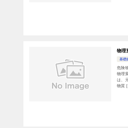
物理
基礎
危険
物理
は、
物質 [