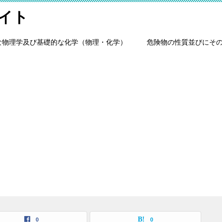
イト
な物理学及び基礎的な化学（物理・化学）
危険物の性質並びにそ
0
0