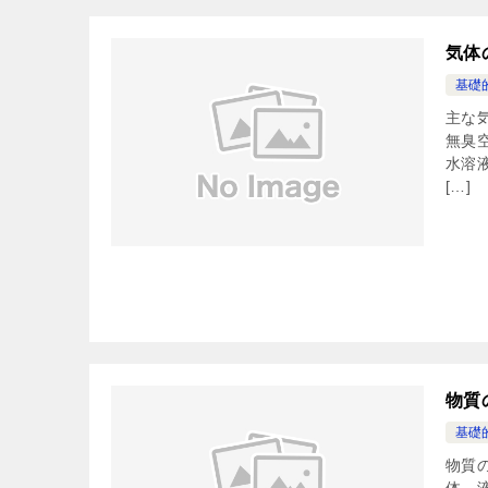
気体
基礎
主な
無臭
水溶
[…]
物質
基礎
物質