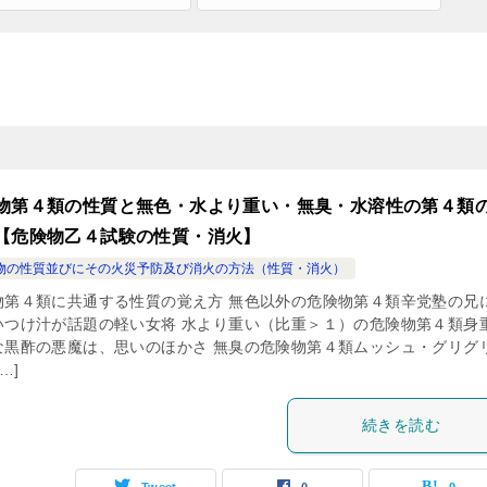
物第４類の性質と無色・水より重い・無臭・水溶性の第４類
【危険物乙４試験の性質・消火】
物の性質並びにその火災予防及び消火の方法（性質・消火）
物第４類に共通する性質の覚え方 無色以外の危険物第４類辛党塾の兄
いつけ汁が話題の軽い女将 水より重い（比重＞１）の危険物第４類身
な黒酢の悪魔は、思いのほかさ 無臭の危険物第４類ムッシュ・グリグ
…]
続きを読む