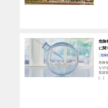
危険
に関
危険
危険
なぜ
受講
[…]