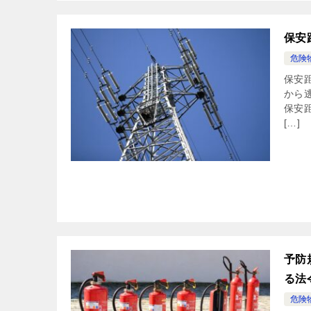
保安
危険
保安
から
保安
[…]
予防
る法
危険