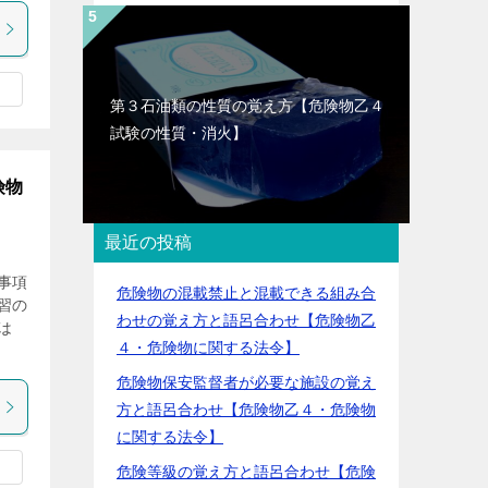
第３石油類の性質の覚え方【危険物乙４
試験の性質・消火】
険物
最近の投稿
事項
危険物の混載禁止と混載できる組み合
習の
わせの覚え方と語呂合わせ【危険物乙
は
４・危険物に関する法令】
危険物保安監督者が必要な施設の覚え
方と語呂合わせ【危険物乙４・危険物
に関する法令】
危険等級の覚え方と語呂合わせ【危険