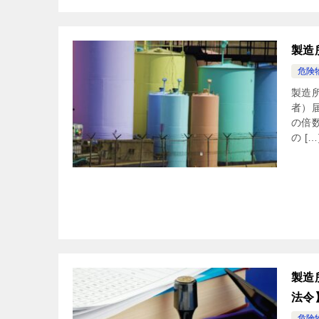
製造
危険
製造
者）
の倍
の […
製造
法令
危険