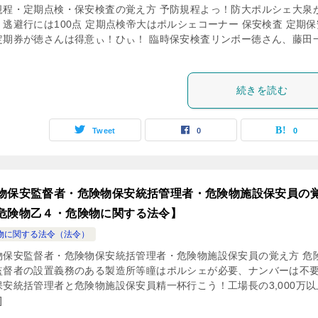
規程・定期点検・保安検査の覚え方 予防規程よっ！防大ポルシェ大泉
！逃避行には100点 定期点検帝大はポルシェコーナー 保安検査 定期保
定期券が徳さんは得意ぃ！ひぃ！ 臨時保安検査リンボー徳さん、藤田
続きを読む
Tweet
0
0
物保安監督者・危険物保安統括管理者・危険物施設保安員の
危険物乙４・危険物に関する法令】
物に関する法令（法令）
物保安監督者・危険物保安統括管理者・危険物施設保安員の覚え方 危
監督者の設置義務のある製造所等瞳はポルシェが必要、ナンバーは不要
保安統括管理者と危険物施設保安員精一杯行こう！工場長の3,000万以
]