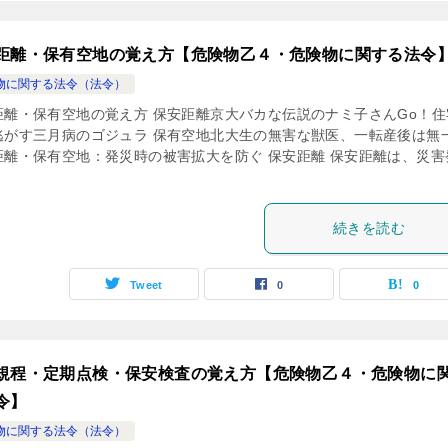
距離・保有空地の覚え方【危険物乙４・危険物に関する法令
物に関する法令（法令）
距離・保有空地の覚え方 保安距離京大バカな伝説のナミ子さんGo！住
逃がす三月病のゴジュラ 保有空地北大生の無害な獣医、一転産後は無
距離・保有空地：発災時の被害拡大を防ぐ 保安距離 保安距離は、災害
続きを読む
Tweet
0
0
規程・定期点検・保安検査の覚え方【危険物乙４・危険物に
令】
物に関する法令（法令）