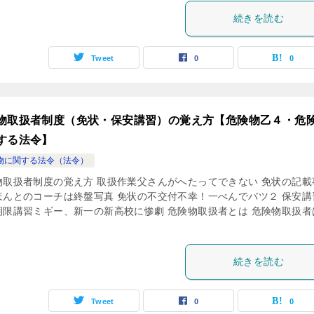
続きを読む
Tweet
0
0
物取扱者制度（免状・保安講習）の覚え方【危険物乙４・危
する法令】
物に関する法令（法令）
物取扱者制度の覚え方 取扱作業父さんがへたってできない 免状の記載
ほんとのコーチは終盤写真 免状の不交付不幸！一ぺんでバツ２ 保安講
期限講習ミギー、新一の新高校に惨劇 危険物取扱者とは 危険物取扱者
続きを読む
Tweet
0
0