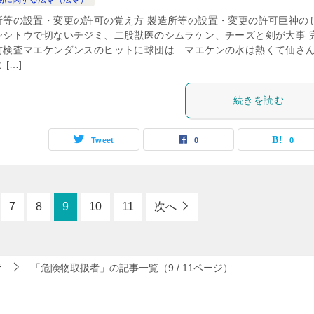
所等の設置・変更の許可の覚え方 製造所等の設置・変更の許可巨神の
シシトウで切ないチジミ、二股獣医のシムラケン、チーズと剣が大事 
前検査マエケンダンスのヒットに球団は…マエケンの水は熱くて仙さ
 […]
続きを読む
Tweet
0
0
7
8
9
10
11
次へ
者
「危険物取扱者」の記事一覧（9 / 11ページ）