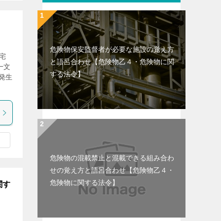
】
危険物保安監督者が必要な施設の覚え方
宅
と語呂合わせ【危険物乙４・危険物に関
一文
する法令】
発生
危険物の混載禁止と混載できる組み合わ
せの覚え方と語呂合わせ【危険物乙４・
危険物に関する法令】
関す