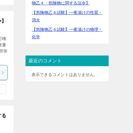
物乙４・危険物に関する法令】
【危険物乙４試験】一夜漬けの性質・
消火
令】
【危険物乙４試験】一夜漬けの物理・
化学
可権
数量
所等
最近のコメント
表示できるコメントはありません。
する