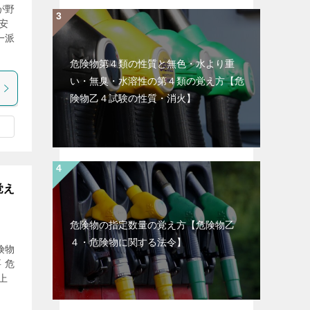
が野
安
一派
危険物第４類の性質と無色・水より重
い・無臭・水溶性の第４類の覚え方【危
険物乙４試験の性質・消火】
覚え
危険物の指定数量の覚え方【危険物乙
４・危険物に関する法令】
険物
 危
上