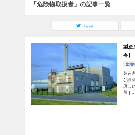
「危険物取扱者」の記事一覧
Tweet
製造
令】
危険
製造
び設
所に
所 […