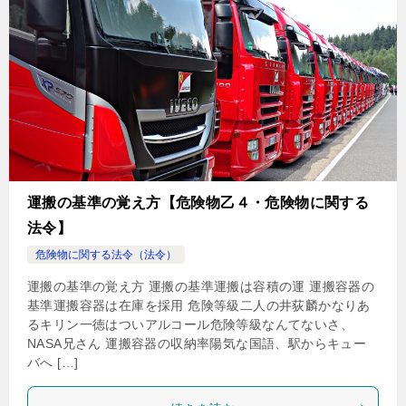
運搬の基準の覚え方【危険物乙４・危険物に関する
法令】
危険物に関する法令（法令）
運搬の基準の覚え方 運搬の基準運搬は容積の運 運搬容器の
基準運搬容器は在庫を採用 危険等級二人の井荻麟かなりあ
るキリン一徳はついアルコール危険等級なんてないさ、
NASA兄さん 運搬容器の収納率陽気な国語、駅からキュー
バへ […]